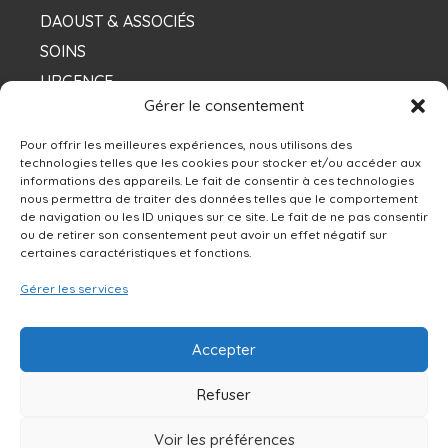
DAOUST & ASSOCIÉS
SOINS
URGENCE
Gérer le consentement
NOS DENTISTES
Pour offrir les meilleures expériences, nous utilisons des
technologies telles que les cookies pour stocker et/ou accéder aux
informations des appareils. Le fait de consentir à ces technologies
Contacts
nous permettra de traiter des données telles que le comportement
de navigation ou les ID uniques sur ce site. Le fait de ne pas consentir
ou de retirer son consentement peut avoir un effet négatif sur
13250 rue Sherbrooke Est, Montréal, QC H1A
certaines caractéristiques et fonctions.
4X9
Gérer les services
514-642-0111
Accepter
NOUS ÉCRIRE
Refuser
Voir les préférences