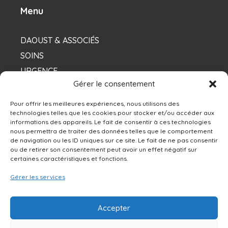
Menu
DAOUST & ASSOCIÉS
SOINS
URGENCE
Gérer le consentement
NOS DENTISTES
Pour offrir les meilleures expériences, nous utilisons des
technologies telles que les cookies pour stocker et/ou accéder aux
informations des appareils. Le fait de consentir à ces technologies
Contacts
nous permettra de traiter des données telles que le comportement
de navigation ou les ID uniques sur ce site. Le fait de ne pas consentir
ou de retirer son consentement peut avoir un effet négatif sur
13250 rue Sherbrooke Est, Montréal, QC H1A
certaines caractéristiques et fonctions.
4X9
Gérer les services
514-642-0111
Accepter
NOUS ÉCRIRE