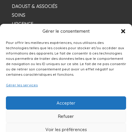
DAOUST & ASSOCIÉS
SOINS
URGENCE
Gérer le consentement
NOS DENTISTES
Pour offrir les meilleures expériences, nous utilisons des
technologies telles que les cookies pour stocker et/ou accéder aux
informations des appareils. Le fait de consentir à ces technologies
Contacts
nous permettra de traiter des données telles que le comportement
de navigation ou les ID uniques sur ce site. Le fait de ne pas consentir
ou de retirer son consentement peut avoir un effet négatif sur
13250 rue Sherbrooke Est, Montréal, QC H1A
certaines caractéristiques et fonctions.
4X9
Gérer les services
514-642-0111
Accepter
NOUS ÉCRIRE
Refuser
Voir les préférences