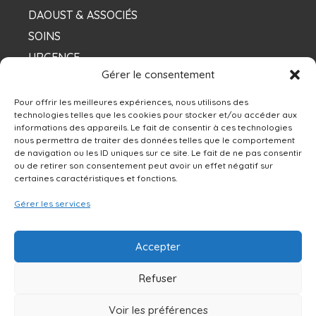
DAOUST & ASSOCIÉS
SOINS
URGENCE
Gérer le consentement
NOS DENTISTES
Pour offrir les meilleures expériences, nous utilisons des
technologies telles que les cookies pour stocker et/ou accéder aux
informations des appareils. Le fait de consentir à ces technologies
Contacts
nous permettra de traiter des données telles que le comportement
de navigation ou les ID uniques sur ce site. Le fait de ne pas consentir
ou de retirer son consentement peut avoir un effet négatif sur
13250 rue Sherbrooke Est, Montréal, QC H1A
certaines caractéristiques et fonctions.
4X9
Gérer les services
514-642-0111
Accepter
NOUS ÉCRIRE
Refuser
Voir les préférences