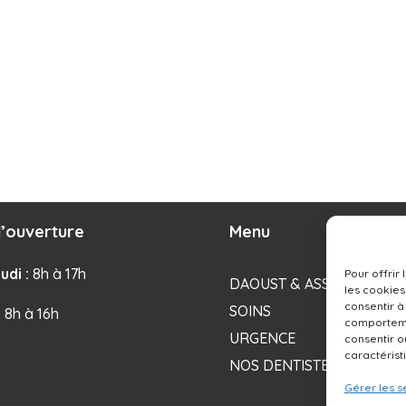
’ouverture
Menu
udi :
8h à 17h
Pour offrir
DAOUST & ASSOCIÉS
les cookies
consentir à
SOINS
: 8h à 16h
comportemen
URGENCE
consentir o
caractérist
NOS DENTISTES
Gérer les s