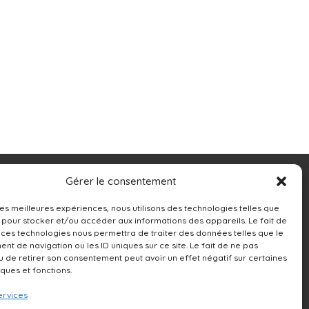
Contacts
Gérer le consentement
13250 rue Sherbrooke Est,
 les meilleures expériences, nous utilisons des technologies telles que
 pour stocker et/ou accéder aux informations des appareils. Le fait de
Montréal, QC H1A 4X9
 ces technologies nous permettra de traiter des données telles que le
t de navigation ou les ID uniques sur ce site. Le fait de ne pas
514-642-0111
u de retirer son consentement peut avoir un effet négatif sur certaines
iques et fonctions.
ervices
NOUS ÉCRIRE