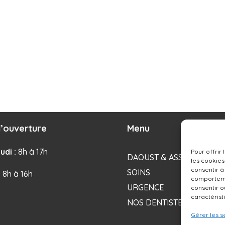
’ouverture
Menu
udi :
8h à 17h
Pour offrir
DAOUST & ASSOCIÉS
les cookies
consentir à
SOINS
: 8h à 16h
comportemen
URGENCE
consentir o
caractérist
NOS DENTISTES
Gérer les s