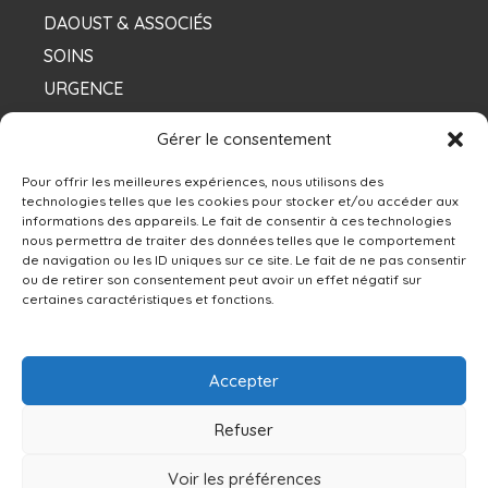
DAOUST & ASSOCIÉS
SOINS
URGENCE
NOS DENTISTES
Gérer le consentement
Pour offrir les meilleures expériences, nous utilisons des
technologies telles que les cookies pour stocker et/ou accéder aux
Contacts
informations des appareils. Le fait de consentir à ces technologies
nous permettra de traiter des données telles que le comportement
de navigation ou les ID uniques sur ce site. Le fait de ne pas consentir
13250 rue Sherbrooke Est, Montréal, QC H1A
ou de retirer son consentement peut avoir un effet négatif sur
4X9
certaines caractéristiques et fonctions.
514-642-0111
Accepter
NOUS ÉCRIRE
Refuser
Voir les préférences