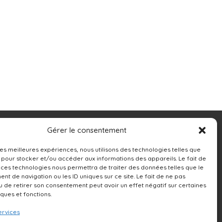
Contacts
Gérer le consentement
13250 rue Sherbrooke Est,
 les meilleures expériences, nous utilisons des technologies telles que
 pour stocker et/ou accéder aux informations des appareils. Le fait de
Montréal, QC H1A 4X9
 ces technologies nous permettra de traiter des données telles que le
t de navigation ou les ID uniques sur ce site. Le fait de ne pas
514-642-0111
u de retirer son consentement peut avoir un effet négatif sur certaines
iques et fonctions.
ervices
NOUS ÉCRIRE