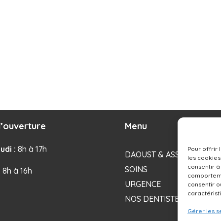
’ouverture
Menu
udi :
8h à 17h
Pour offrir
DAOUST & ASSOCIÉS
les cookies
consentir à
SOINS
: 8h à 16h
comportemen
URGENCE
consentir o
caractérist
NOS DENTISTES
Gérer les s