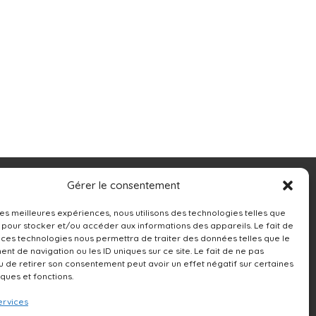
Contacts
Gérer le consentement
13250 rue Sherbrooke Est,
 les meilleures expériences, nous utilisons des technologies telles que
 pour stocker et/ou accéder aux informations des appareils. Le fait de
Montréal, QC H1A 4X9
 ces technologies nous permettra de traiter des données telles que le
t de navigation ou les ID uniques sur ce site. Le fait de ne pas
514-642-0111
u de retirer son consentement peut avoir un effet négatif sur certaines
iques et fonctions.
ervices
NOUS ÉCRIRE