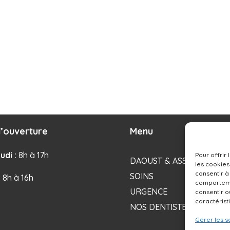
’ouverture
Menu
udi :
8h à 17h
Pour offrir
DAOUST & ASSOCIÉS
les cookies
consentir à
SOINS
: 8h à 16h
comportemen
URGENCE
consentir o
caractérist
NOS DENTISTES
Gérer les s