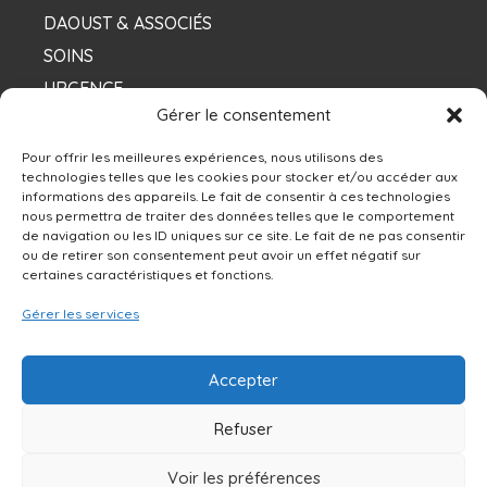
DAOUST & ASSOCIÉS
SOINS
URGENCE
Gérer le consentement
NOS DENTISTES
Pour offrir les meilleures expériences, nous utilisons des
technologies telles que les cookies pour stocker et/ou accéder aux
informations des appareils. Le fait de consentir à ces technologies
Contacts
nous permettra de traiter des données telles que le comportement
de navigation ou les ID uniques sur ce site. Le fait de ne pas consentir
ou de retirer son consentement peut avoir un effet négatif sur
13250 rue Sherbrooke Est, Montréal, QC H1A
certaines caractéristiques et fonctions.
4X9
Gérer les services
514-642-0111
Accepter
NOUS ÉCRIRE
Refuser
Voir les préférences