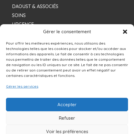
DAOUST & ASSOCIÉS
SOINS
URGENCE
Gérer le consentement
NOS DENTISTES
Pour offrir les meilleures expériences, nous utilisons des
technologies telles que les cookies pour stocker et/ou accéder aux
informations des appareils. Le fait de consentir à ces technologies
Contacts
nous permettra de traiter des données telles que le comportement
de navigation ou les ID uniques sur ce site. Le fait de ne pas consentir
ou de retirer son consentement peut avoir un effet négatif sur
13250 rue Sherbrooke Est, Montréal, QC H1A
certaines caractéristiques et fonctions.
4X9
Gérer les services
514-642-0111
Accepter
NOUS ÉCRIRE
Refuser
Voir les préférences