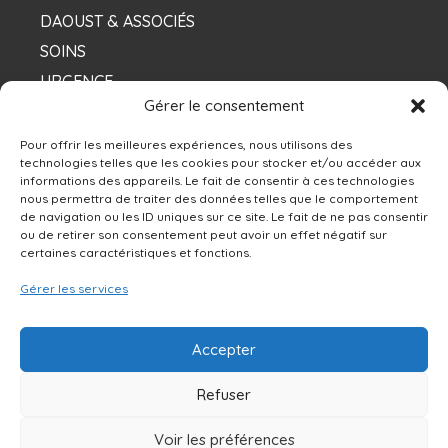
DAOUST & ASSOCIÉS
SOINS
URGENCE
Gérer le consentement
NOS DENTISTES
Pour offrir les meilleures expériences, nous utilisons des
technologies telles que les cookies pour stocker et/ou accéder aux
informations des appareils. Le fait de consentir à ces technologies
Contacts
nous permettra de traiter des données telles que le comportement
de navigation ou les ID uniques sur ce site. Le fait de ne pas consentir
ou de retirer son consentement peut avoir un effet négatif sur
13250 rue Sherbrooke Est, Montréal, QC H1A
certaines caractéristiques et fonctions.
4X9
Gérer les services
514-642-0111
Accepter
NOUS ÉCRIRE
Refuser
Voir les préférences