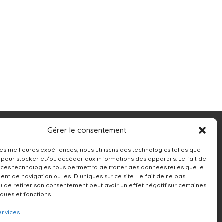
Contacts
Gérer le consentement
13250 rue Sherbrooke Est,
 les meilleures expériences, nous utilisons des technologies telles que
 pour stocker et/ou accéder aux informations des appareils. Le fait de
Montréal, QC H1A 4X9
 ces technologies nous permettra de traiter des données telles que le
t de navigation ou les ID uniques sur ce site. Le fait de ne pas
514-642-0111
u de retirer son consentement peut avoir un effet négatif sur certaines
iques et fonctions.
ervices
NOUS ÉCRIRE