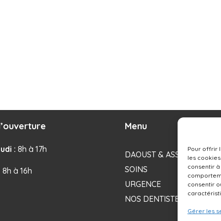
’ouverture
Menu
udi :
8h à 17h
Pour offrir
DAOUST & ASSOCIÉS
les cookies
consentir à
SOINS
: 8h à 16h
comportemen
URGENCE
consentir o
caractérist
NOS DENTISTES
Gérer les s