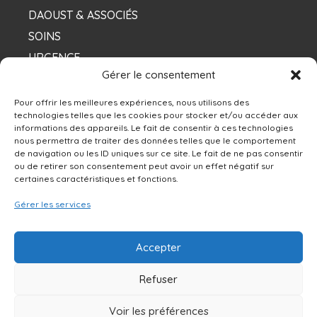
DAOUST & ASSOCIÉS
SOINS
URGENCE
Gérer le consentement
NOS DENTISTES
Pour offrir les meilleures expériences, nous utilisons des
technologies telles que les cookies pour stocker et/ou accéder aux
informations des appareils. Le fait de consentir à ces technologies
Contacts
nous permettra de traiter des données telles que le comportement
de navigation ou les ID uniques sur ce site. Le fait de ne pas consentir
ou de retirer son consentement peut avoir un effet négatif sur
13250 rue Sherbrooke Est, Montréal, QC H1A
certaines caractéristiques et fonctions.
4X9
Gérer les services
514-642-0111
Accepter
NOUS ÉCRIRE
Refuser
Voir les préférences