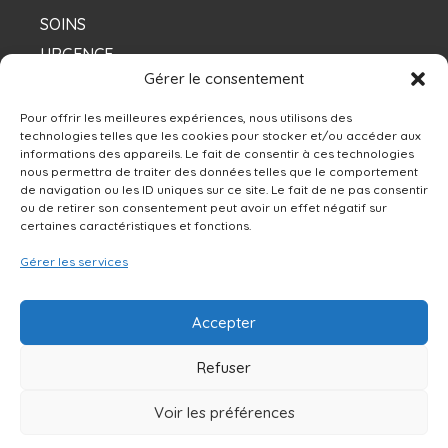
SOINS
URGENCE
Gérer le consentement
NOS DENTISTES
Pour offrir les meilleures expériences, nous utilisons des
technologies telles que les cookies pour stocker et/ou accéder aux
informations des appareils. Le fait de consentir à ces technologies
Contacts
nous permettra de traiter des données telles que le comportement
de navigation ou les ID uniques sur ce site. Le fait de ne pas consentir
ou de retirer son consentement peut avoir un effet négatif sur
13250 rue Sherbrooke Est, Montréal, QC H1A
certaines caractéristiques et fonctions.
4X9
Gérer les services
514-642-0111
Accepter
NOUS ÉCRIRE
Refuser
Voir les préférences
© 2019 Centre dentaire Daoust & Associés. Tous