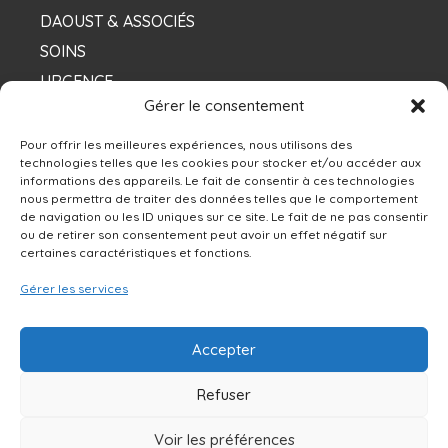
DAOUST & ASSOCIÉS
SOINS
URGENCE
Gérer le consentement
NOS DENTISTES
Pour offrir les meilleures expériences, nous utilisons des
technologies telles que les cookies pour stocker et/ou accéder aux
informations des appareils. Le fait de consentir à ces technologies
Contacts
nous permettra de traiter des données telles que le comportement
de navigation ou les ID uniques sur ce site. Le fait de ne pas consentir
ou de retirer son consentement peut avoir un effet négatif sur
13250 rue Sherbrooke Est, Montréal, QC H1A
certaines caractéristiques et fonctions.
4X9
Gérer les services
514-642-0111
Accepter
NOUS ÉCRIRE
Refuser
Voir les préférences