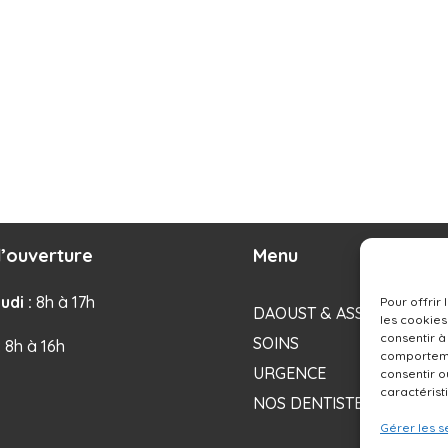
’ouverture
Menu
udi :
8h à 17h
Pour offrir
DAOUST & ASSOCIÉS
les cookies
consentir à
SOINS
: 8h à 16h
comportemen
URGENCE
consentir o
caractérist
NOS DENTISTES
Gérer les s