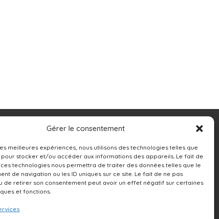
Contacts
Gérer le consentement
13250 rue Sherbrooke Est,
 les meilleures expériences, nous utilisons des technologies telles que
 pour stocker et/ou accéder aux informations des appareils. Le fait de
Montréal, QC H1A 4X9
 ces technologies nous permettra de traiter des données telles que le
t de navigation ou les ID uniques sur ce site. Le fait de ne pas
514-642-0111
u de retirer son consentement peut avoir un effet négatif sur certaines
iques et fonctions.
ervices
NOUS ÉCRIRE