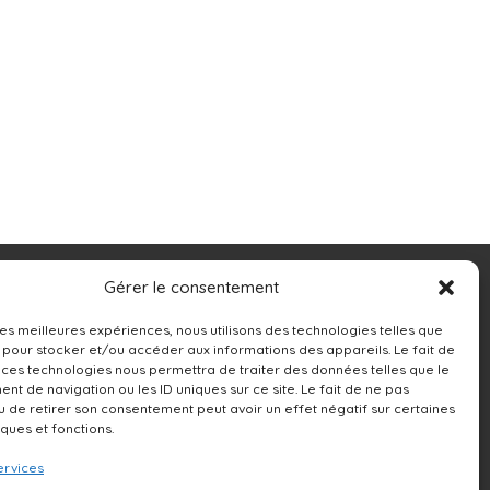
Contacts
Gérer le consentement
13250 rue Sherbrooke Est,
 les meilleures expériences, nous utilisons des technologies telles que
 pour stocker et/ou accéder aux informations des appareils. Le fait de
Montréal, QC H1A 4X9
 ces technologies nous permettra de traiter des données telles que le
t de navigation ou les ID uniques sur ce site. Le fait de ne pas
514-642-0111
u de retirer son consentement peut avoir un effet négatif sur certaines
iques et fonctions.
ervices
NOUS ÉCRIRE