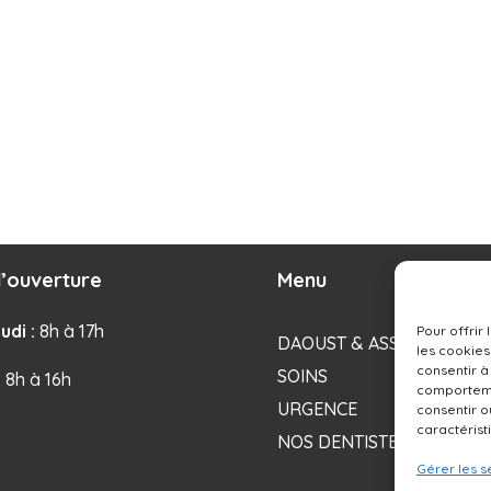
’ouverture
Menu
udi :
8h à 17h
Pour offrir
DAOUST & ASSOCIÉS
les cookies
consentir à
SOINS
: 8h à 16h
comportemen
URGENCE
consentir o
caractérist
NOS DENTISTES
Gérer les s