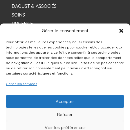
DAOUST & ASSOCIÉS
SOINS
URGENCE
Gérer le consentement
NOS DENTISTES
Pour offrir les meilleures expériences, nous utilisons des
technologies telles que les cookies pour stocker et/ou accéder aux
informations des appareils. Le fait de consentir à ces technologies
Contacts
nous permettra de traiter des données telles que le comportement
de navigation ou les ID uniques sur ce site. Le fait de ne pas consentir
ou de retirer son consentement peut avoir un effet négatif sur
13250 rue Sherbrooke Est, Montréal, QC H1A
certaines caractéristiques et fonctions.
4X9
Gérer les services
514-642-0111
Accepter
NOUS ÉCRIRE
Refuser
Voir les préférences