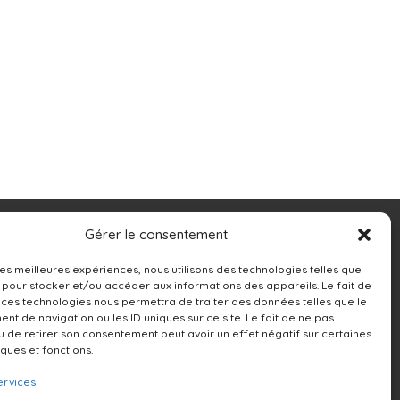
Contacts
Gérer le consentement
13250 rue Sherbrooke Est,
 les meilleures expériences, nous utilisons des technologies telles que
 pour stocker et/ou accéder aux informations des appareils. Le fait de
Montréal, QC H1A 4X9
 ces technologies nous permettra de traiter des données telles que le
t de navigation ou les ID uniques sur ce site. Le fait de ne pas
514-642-0111
u de retirer son consentement peut avoir un effet négatif sur certaines
iques et fonctions.
ervices
NOUS ÉCRIRE