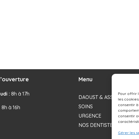
’ouverture
Menu
udi :
8h à 17h
Pour offrir
DAOUST & ASSOCIÉS
les cookies
consentir à
SOINS
: 8h à 16h
comportemen
URGENCE
consentir o
caractérist
NOS DENTISTES
Gérer les s