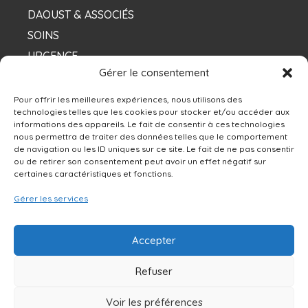
DAOUST & ASSOCIÉS
SOINS
URGENCE
Gérer le consentement
NOS DENTISTES
Pour offrir les meilleures expériences, nous utilisons des
technologies telles que les cookies pour stocker et/ou accéder aux
informations des appareils. Le fait de consentir à ces technologies
Contacts
nous permettra de traiter des données telles que le comportement
de navigation ou les ID uniques sur ce site. Le fait de ne pas consentir
ou de retirer son consentement peut avoir un effet négatif sur
13250 rue Sherbrooke Est, Montréal, QC H1A
certaines caractéristiques et fonctions.
4X9
Gérer les services
514-642-0111
Accepter
NOUS ÉCRIRE
Refuser
Voir les préférences